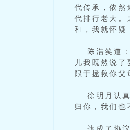
代传承，依然
代排行老大。
和，我就怀疑
陈浩笑道：“
儿我既然说了
限于拯救你父
徐明月认真道
归你，我们也
达成了协议，