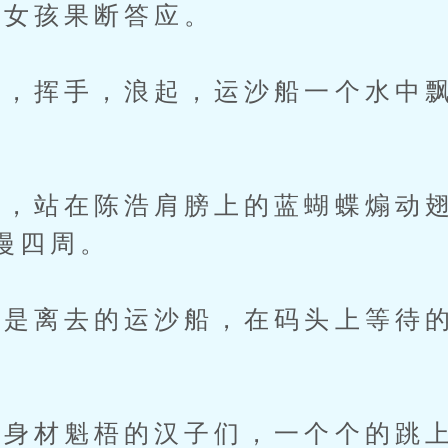
女孩果断答应。
，挥手，浪起，运沙船一个水中飘
站在陈浩肩膀上的蓝蝴蝶煽动翅
漫四周。
离去的运沙船，在码头上等待的
材魁梧的汉子们，一个个的跳上