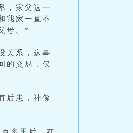
系，家父这一
和我家一直不
父母。”
没关系，这事
间的交易，仅
有后患，神像
百多里后，在