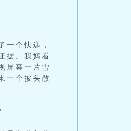
了一个快递，
证据。我妈看
视屏幕一片雪
来一个披头散
”