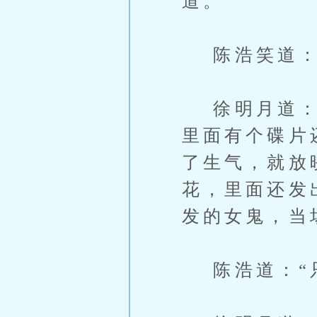
道。
陈浩笑道：“
徐明月道：“
里面有个碟片
了生气，就放
花，里面还发
发的女鬼，当
陈浩道：“只