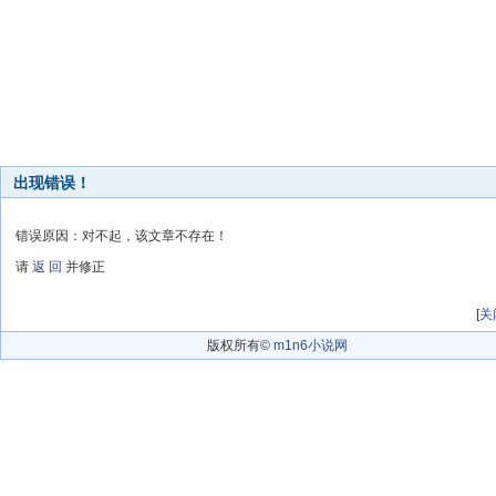
出现错误！
错误原因：对不起，该文章不存在！
请
返 回
并修正
[
关
版权所有©
m1n6小说网