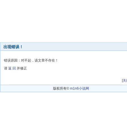
出现错误！
错误原因：对不起，该文章不存在！
请
返 回
并修正
[
关
版权所有©
m1n6小说网