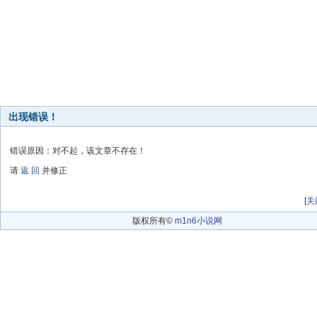
出现错误！
错误原因：对不起，该文章不存在！
请
返 回
并修正
[
关
版权所有©
m1n6小说网