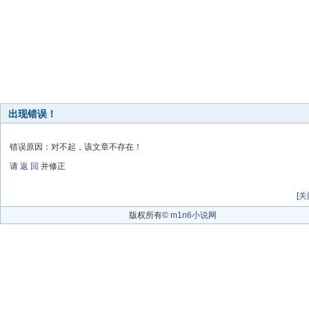
出现错误！
错误原因：对不起，该文章不存在！
请
返 回
并修正
[
关
版权所有©
m1n6小说网