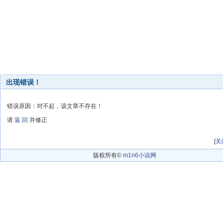
出现错误！
错误原因：对不起，该文章不存在！
请
返 回
并修正
[
关
版权所有©
m1n6小说网