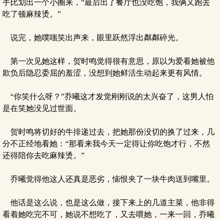
手比划出一个小圈来，“最后出了餐厅也没吃饱，我俩又跑去
吃了顿麻辣烫。”
说完，她噗嗤笑出声来，眼里跃然浮出粼粼碎光。
第一次见她这样，贺时鸣觉得很有意思，原以为爱看她被他
欺负后隐忍委屈的羞涩，没想到她鲜活生动起来更有风情。
“你笑什么呀？”乔曦这才发觉刚刚说的太兴奋了，这男人怕
是在笑她没见过世面。
贺时鸣将切好的牛排递过去，把她那份没切的换了过来，几
分不正经地看她：“那看来我今天一定得让你吃饱才行，不然
还得陪你去吃麻辣烫。”
乔曦觉得他这人还真是恶劣，恼恨夹了一块牛肉送到嘴里。
他话是这么说，也是这么做，接下来上的几道主菜，他非得
看着她吃完不可，她说不想吃了，又去喂她，一来一回，乔曦