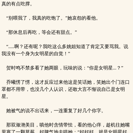
真的有点吃撑。
“别喂我了，我真的吃饱了。”她哀怨的看他。
“那休息后再吃，等会还有甜点。”
“.....啊？还有呢？我吃这么多姚姐知道了肯定又要骂我。说
我没有一个身为女明星的自觉！”
贺时鸣不禁多看了她两眼，玩味的说：“你是女明星...？”
乔曦愣了愣，这才反应过来他这是笑话她，笑她出个门连口
罩都不用带，也没几个人认识，还敢大言不惭说自己是女明
星。
她被气的说不出话来，一连重复了好几个你字。
那双潋滟美目，嗔他时含情带怯，看的他心痒，趁机往她嘴
里塞了一颗草莓，好脾气地去哄她：“好好好，就是女明星好