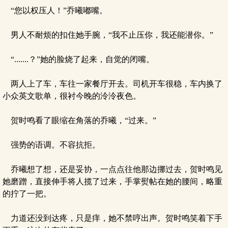
“您以权压人！”乔曦嘟嘴。
男人不耐烦的扣住她手腕，“我不止压你，我还能潜你。”
“.......？”她的脸烧了起来，自觉的闭嘴。
两人上了车，车往一家餐厅开去。司机开车很稳，车内换了
小众英文歌单，很衬今晚的泠泠夜色。
贺时鸣看了眼缩在角落的乔曦，“过来。”
强势的语调。不容抗拒。
乔曦想了想，还是妥协，一点点往他那边挪过去，贺时鸣见
她磨蹭，直接伸手将人揽了过来，手掌熨帖在她的腰间，略重
的拧了一把。
力道还没到达疼，只是痒，她不禁哼出声。贺时鸣笑着下手