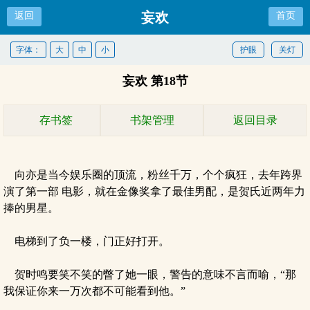
妄欢
返回
首页
字体：
大
中
小
护眼
关灯
妄欢 第18节
存书签
书架管理
返回目录
向亦是当今娱乐圈的顶流，粉丝千万，个个疯狂，去年跨界
演了第一部 电影，就在金像奖拿了最佳男配，是贺氏近两年力
捧的男星。
电梯到了负一楼，门正好打开。
贺时鸣要笑不笑的瞥了她一眼，警告的意味不言而喻，“那
我保证你来一万次都不可能看到他。”