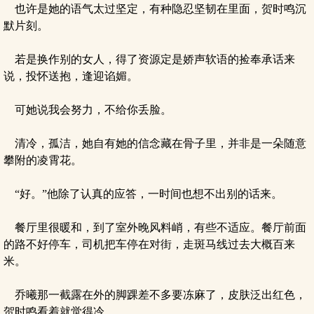
也许是她的语气太过坚定，有种隐忍坚韧在里面，贺时鸣沉
默片刻。
若是换作别的女人，得了资源定是娇声软语的捡奉承话来
说，投怀送抱，逢迎谄媚。
可她说我会努力，不给你丢脸。
清冷，孤洁，她自有她的信念藏在骨子里，并非是一朵随意
攀附的凌霄花。
“好。”他除了认真的应答，一时间也想不出别的话来。
餐厅里很暖和，到了室外晚风料峭，有些不适应。餐厅前面
的路不好停车，司机把车停在对街，走斑马线过去大概百来
米。
乔曦那一截露在外的脚踝差不多要冻麻了，皮肤泛出红色，
贺时鸣看着就觉得冷。