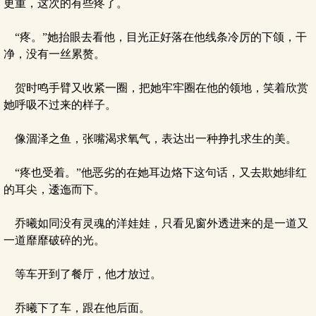
更重，这次的有些疼了。
“疼。”她抬眼去看他，目光正好落在他线条冷厉的下颌，干
净，没有一丝累赘。
贺时鸣手臂又收紧一圈，把她牢牢圈在他的领地，笑着欣赏
她呼吸不过来的样子。
像涸泽之鱼，张嘴渴求氧气，表达出一种挣扎求生的美。
“疼也受着。”他恶劣的在她耳边烙下这句话，又去欺她绯红
的耳尖，逶迤而下。
乔曦如同没有灵魂的洋娃娃，只看见窗外透进来的是一道又
一道靡靡破碎的光。
等车开到了餐厅，他才放过。
乔曦下了车，跟在他后面。