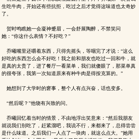
生吃牛肉，开始还有些抗拒，吃过之后才觉得这味道也太奇妙
了。
贺时鸣瞧她一会凝神蹙眉，一会舒展陶醉，不禁笑问
她：“你这什么表情？不好吃？”
乔曦嘴里还嚼着东西，只得先摇头，等咽完了才说：“这么
好吃的东西怎么会不好吃！我之前和朋友也吃过一回和牛，就
是真的太贵了，进了餐厅一看菜单，我们就傻眼了，那菜单真
的很夸张，我第一次知道原来有种牛肉是得按克算的。”
她想到了大学时的窘事，整个人有点兴奋，话也变多。
“然后呢？”他饶有兴致的问。
乔曦回忆着当时的情景，不由地浮出笑意来：“然后我朋友
就说我们别吃了，赶紧溜吧，我说不行，来都来了，总得尝尝
是什么味道。之后我们一人点了一块肉，就这么点大。”她用