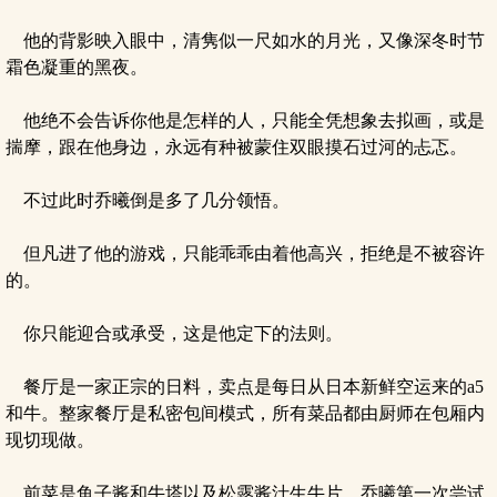
他的背影映入眼中，清隽似一尺如水的月光，又像深冬时节
霜色凝重的黑夜。
他绝不会告诉你他是怎样的人，只能全凭想象去拟画，或是
揣摩，跟在他身边，永远有种被蒙住双眼摸石过河的忐忑。
不过此时乔曦倒是多了几分领悟。
但凡进了他的游戏，只能乖乖由着他高兴，拒绝是不被容许
的。
你只能迎合或承受，这是他定下的法则。
餐厅是一家正宗的日料，卖点是每日从日本新鲜空运来的a5
和牛。整家餐厅是私密包间模式，所有菜品都由厨师在包厢内
现切现做。
前菜是鱼子酱和牛塔以及松露酱汁生牛片，乔曦第一次尝试