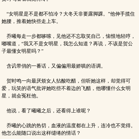
“女明星是不是都不怕冷？大冬天非要露脚踝。”他伸手揽住
她腰，推着她快些走上车。
乔曦每走一步都哆嗦，见他还不忘取笑自己，恼恨地轻哼，
嘟嘴道，“我又不是女明星，我怎么知道？再说，不该是贺公
子最懂女明星吗？”
含讥带俏的一番话，又偏偏用最娇嗔的语调。
贺时鸣一向最厌烦女人拈酸吃醋，但听她这样，却觉得可
爱，玩笑的语气批评她吃些不着边的飞醋，他哪懂什么女明
星，就会冤枉他。
他说，看了曦曦之后，还看得上谁呢？
乔曦的心跳的热切，血液的温度都在上升，连冷也不觉得。
他怎么能随口说出这样缱绻的情话？