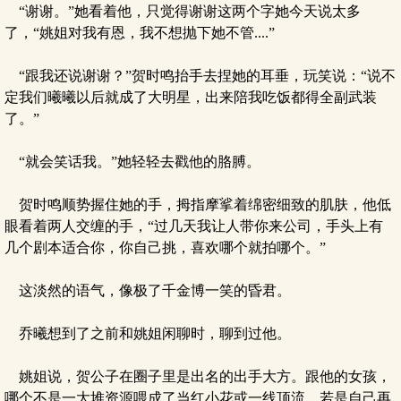
“谢谢。”她看着他，只觉得谢谢这两个字她今天说太多
了，“姚姐对我有恩，我不想抛下她不管....”
“跟我还说谢谢？”贺时鸣抬手去捏她的耳垂，玩笑说：“说不
定我们曦曦以后就成了大明星，出来陪我吃饭都得全副武装
了。”
“就会笑话我。”她轻轻去戳他的胳膊。
贺时鸣顺势握住她的手，拇指摩挲着绵密细致的肌肤，他低
眼看着两人交缠的手，“过几天我让人带你来公司，手头上有
几个剧本适合你，你自己挑，喜欢哪个就拍哪个。”
这淡然的语气，像极了千金博一笑的昏君。
乔曦想到了之前和姚姐闲聊时，聊到过他。
姚姐说，贺公子在圈子里是出名的出手大方。跟他的女孩，
哪个不是一大堆资源喂成了当红小花或一线顶流，若是自己再