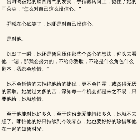
贺时鸣被她的脑回路气的发笑，手指辗转向上，捻住了她的
耳朵尖，“怎么对自己这么没信心。”
乔曦在心底笑了，她哪是对自己没信心。
是对他。
沉默了一瞬，她还是暂且压住那些个贪心的想法，仰头去看
他：“嗯，那我会努力的，不给你丢脸，不论是什么角色什么
剧本，我都会珍惜。”
她不会矫情的去拒绝他给的捷径，更不会挥霍，或贪得无厌
的索取。她尝过太多的苦，深知每一个机会都是来之不易，只
要他给，她就珍惜。
至于他能对她好多久，至于这份宠爱能持续多久，她就不去
想了。哪怕他的好只持续到今晚零点，她也要好好的珍惜和他
在一起的短暂时光。