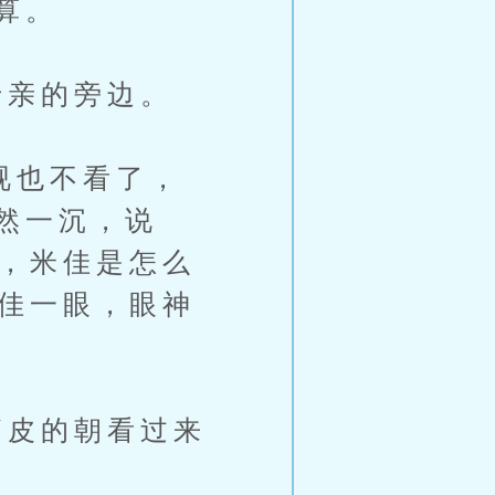
算。
亲的旁边。
视也不看了，
然一沉，说
了，米佳是怎么
米佳一眼，眼神
皮的朝看过来