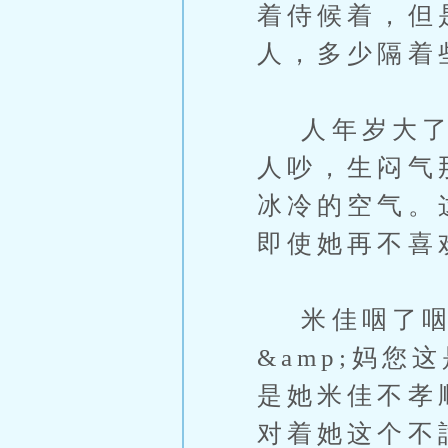
着侍候着，但
人，多少隔着
人年岁大了就
人吵，生闷气
冰冷的空气。
即使她再不喜
米佳咽了咽
&amp;妈您这
是她米佳不孝
对着她这个不