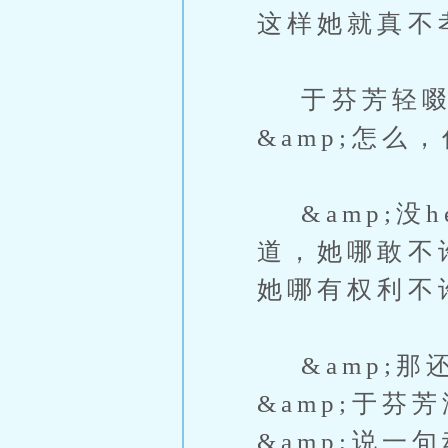
这样她就真不
于芬芳轻啜
&amp;怎么
&amp;没h
道，她哪敢不
她哪有权利不
&amp;那
&amp;于
&amp;说一