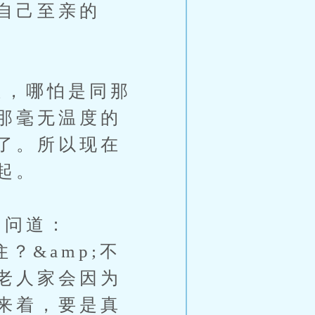
自己至亲的
，哪怕是同那
那毫无温度的
了。所以现在
起。
，问道：
常住？&amp;不
老人家会因为
来着，要是真