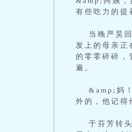
&amp;阿姨
有些吃力的提
当晚严昊回来
发上的母亲正
的零零碎碎，
遍。
&amp;妈
外的，他记得
于芬芳转头，