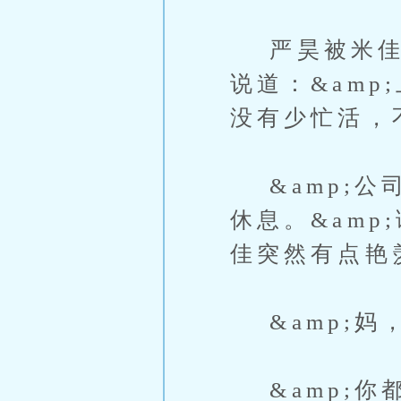
严昊被米佳的
说道：&am
没有少忙活，不
&amp;公
休息。&am
佳突然有点艳
&amp;妈，
&amp;你