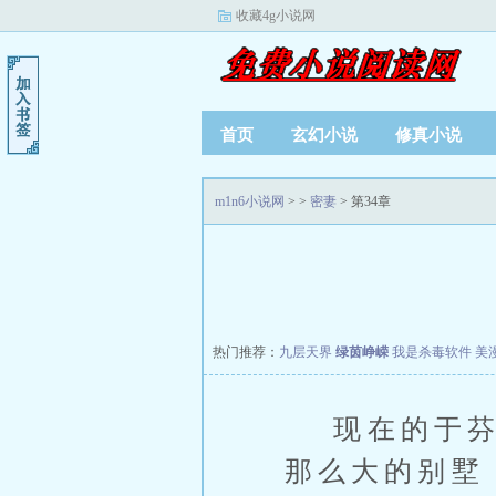
收藏4g小说网
首页
玄幻小说
修真小说
m1n6小说网
>
>
密妻
> 第34章
热门推荐：
九层天界
绿茵峥嵘
我是杀毒软件
美
现在的于芬芳
那么大的别墅