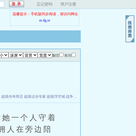
忘记密码
用户注册
温馨提示：手机版同步阅读，请访问网址
m.4g.re
翻页
夜间
夫
超级传奇商店
超级运动专家
超级浮空城
战争天堂
混元道纪
教练万岁
都市全能巨星
她一个人守着
佣人在旁边陪