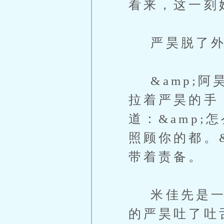
看来，这一刻
严昊脱了外
&amp;阿
拉着严昊的手
道：&amp
照顾你的都。
带着责备。
米佳先是一愣
的严昊吐了吐