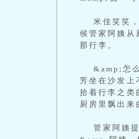
米佳笑笑，不
候管家阿姨从
那行李。
&amp;怎
芳坐在沙发上
拾着行李之类
厨房里飘出来
管家阿姨提