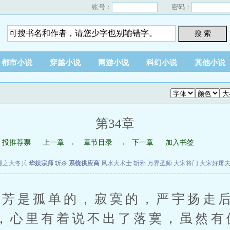
账号：
密码：
搜 索
都市小说
穿越小说
网游小说
科幻小说
其他小说
第34章
投推荐票
上一章
章节目录
下一章
加入书签
←
→
漫之大冬兵
华娱宗师
斩杀
系统供应商
风水大术士
斩邪
万界圣师
大宋将门
大宋好屠
是孤单的，寂寞的，严宇扬走后
，心里有着说不出了落寞，虽然有