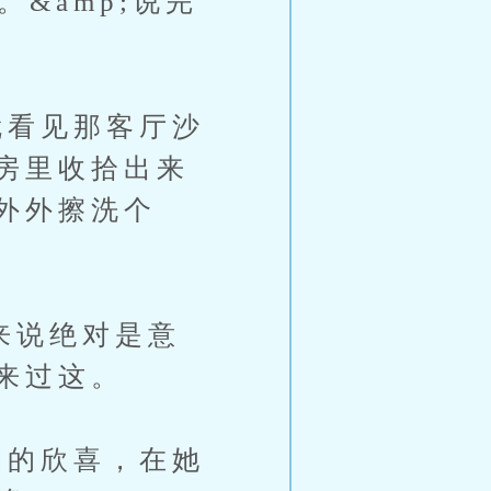
&amp;说完
看见那客厅沙
房里收拾出来
外外擦洗个
来说绝对是意
来过这。
的欣喜，在她