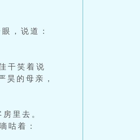
眼，说道：
米佳干笑着说
严昊的母亲，
客房里去。
的嘀咕着：