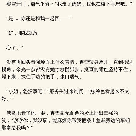
睿雪开口，语气平静：“我走了妈妈，程叔在楼下等您吧。”
“是......你还是和我一起回——”
“好，那我就放
心了。”
没有再回头看闻玲面上什么表情，睿雪转身离开，直到拐过
拐角，余光一点都没有她才放慢脚步，挺直的背也坚持不住，
塌下来，扶住手边的把手，张口喘气。
“小姐，您没事吧？”服务生过来询问，“您脸色看起来不太
好。”
感激地看了她一眼，睿雪毫无血色的脸上扯出牵强的
笑：“谢谢你，我没事，能麻烦你帮我把楼上盆栽旁边的车钥
匙拿给我吗？”