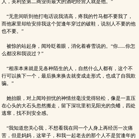
人，美利坚第二商业街最大的酒吧经营人就是他。”
“无意间听到他打电话说我清高，疼我的竹马都不要我了，
而他家里却给安排我这个贺逢年穿过的破鞋，说别人不要的他
也不要。”
被惊的站起身，闻玲眨着眼，消化着睿雪说的。“你......你怎
么都没和我说过？”
“相亲本来就是见各种陌生的人，自然什么人都有，这个不
行可以换下一个，最后换来换去就变成走形式，也成了自我欺
骗。”
她抬眼，对上闻玲担忧的神情丝毫没觉得轻松，像是一直压
在心头的大石头忽然搬走，留下深坑里初见阳光的负蟠，四处
逃窜，找不到安全感。
“我知道您关心我，不想看我在同一个人身上再经历一次痛
苦，但是妈妈，这辈子，和我一起老去的那个人不是贺逢年的