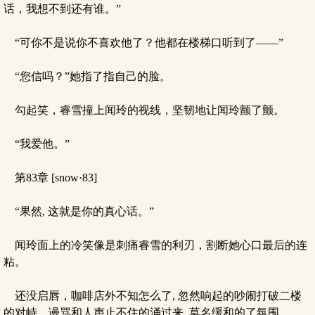
话，我想不到还有谁。”
“可你不是说你不喜欢他了？他都在楼梯口听到了——”
“您信吗？”她指了指自己的脸。
勾起笑，睿雪撞上闻玲的视线，坚韧地让闻玲颤了颤。
“我爱他。”
第83章 [snow·83]
“果然, 这就是你的真心话。”
闻玲面上的冷笑像是刺痛睿雪的利刃，割断她心口最后的连
粘。
还没启唇，咖啡店外不知怎么了, 忽然响起的吵闹打破二楼
的对峙，谩骂和人声止不住的涌过来, 莫名缓和的了氛围。