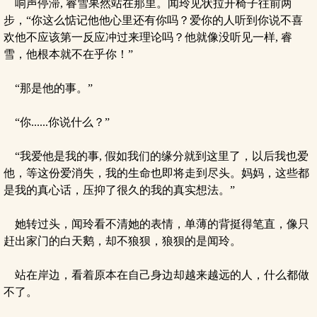
响声停滞, 睿雪果然站在那里。闻玲见状拉开椅子往前两
步，“你这么惦记他他心里还有你吗？爱你的人听到你说不喜
欢他不应该第一反应冲过来理论吗？他就像没听见一样, 睿
雪，他根本就不在乎你！”
“那是他的事。”
“你......你说什么？”
“我爱他是我的事, 假如我们的缘分就到这里了，以后我也爱
他，等这份爱消失，我的生命也即将走到尽头。妈妈，这些都
是我的真心话，压抑了很久的我的真实想法。”
她转过头，闻玲看不清她的表情，单薄的背挺得笔直，像只
赶出家门的白天鹅，却不狼狈，狼狈的是闻玲。
站在岸边，看着原本在自己身边却越来越远的人，什么都做
不了。