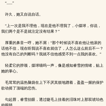
“......”
许久，她又自说自话。
“上一次是我不理他，现在是他不理我了，小煤球，你说，
我们两个是不是就注定没有结果？”
厚重的鼻音一哼，她不屑：“那个时候说不喜欢他让他滚的
话他不信，现在听我说不喜欢就信了，人怎么这么前后不一？
他没有自己的判断吗？我就不信他感受不到一点我的喜欢。”
轻柔它的脖颈，煤球喵呜一声，像是感知睿雪的情绪，贴上
她的掌心。
毛茸茸的温热脑袋在上下不厌其烦地蹭着，盈盈一握的保护
欲动摇了顶端的悲伤。
勾起唇，睿雪抬眼，透过睫毛上挂着的泪珠对上那双琥珀色
的眼睛。