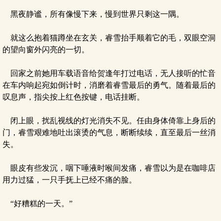
黑夜静谧，所有像慢下来，慢到世界只剩这一隅。
就这么抱着猫蹲坐在玄关，睿雪抬手顺着它的毛，双眼空洞
的望向窗外闪亮的一切。
回家之前她用车载语音给贺逢年打过电话，无人接听的忙音
在车内响起宛如倒计时，消磨着睿雪最后的勇气。随着最后的
叹息声，指尖按上红色按键，电话挂断。
闭上眼，扰乱视线的灯光消失不见。任由身体倚靠上身后的
门，睿雪艰难地吐出滚烫的气息，断断续续，直至最后一丝消
失。
眼皮有些发沉，咽下唾液时喉间发痛，睿雪以为是在咖啡店
用力过猛，一只手抚上已经不痛的脸。
“好糟糕的一天。”