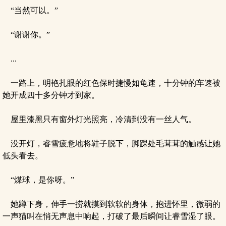
“当然可以。”
“谢谢你。”
...
一路上，明艳扎眼的红色保时捷慢如龟速，十分钟的车速被
她开成四十多分钟才到家。
屋里漆黑只有窗外灯光照亮，冷清到没有一丝人气。
没开灯，睿雪疲惫地将鞋子脱下，脚踝处毛茸茸的触感让她
低头看去。
“煤球，是你呀。”
她蹲下身，伸手一捞就摸到软软的身体，抱进怀里，微弱的
一声猫叫在悄无声息中响起，打破了最后瞬间让睿雪湿了眼。