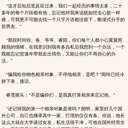
“这才后知后觉反应过来，我们一起经历的事情太多，二十
多年的每个片段都有他，忘记他对我来说犹如挖去心脏一样
难，可我更不可能去找一个只字片语都没留下，断崖式分手的
前男友。”
“那段时间你、爸、爷爷、睿阳，你们每个人都小心翼翼照
顾我的情绪，在我意识到我有多自私后我想到一个办法，一个
既能忘记贺逢年带我走出情伤，又能让你们不再担心的办
法。”
“骗我给你物色相亲对象，不停地相亲，是吧？”闻玲已经冷
静下来，接话。
睿雪摇头：“不是骗你们，是我真打算相亲来忘记他。”
“还记得我的第一个相亲对象是谁吗？朗明，家里好几个国
外公司，自己也继承其中一家，打理的仅仅有条。你说，他长
这么大就在大学谈过女友，私生活很干净，可他在国外经营女