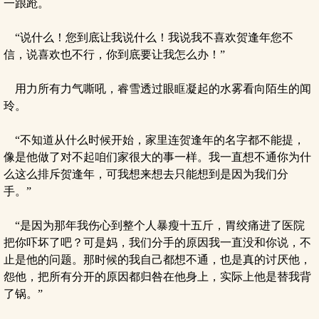
一踉跄。
“说什么！您到底让我说什么！我说我不喜欢贺逢年您不
信，说喜欢也不行，你到底要让我怎么办！”
用力所有力气嘶吼，睿雪透过眼眶凝起的水雾看向陌生的闻
玲。
“不知道从什么时候开始，家里连贺逢年的名字都不能提，
像是他做了对不起咱们家很大的事一样。我一直想不通你为什
么这么排斥贺逢年，可我想来想去只能想到是因为我们分
手。”
“是因为那年我伤心到整个人暴瘦十五斤，胃绞痛进了医院
把你吓坏了吧？可是妈，我们分手的原因我一直没和你说，不
止是他的问题。那时候的我自己都想不通，也是真的讨厌他，
怨他，把所有分开的原因都归咎在他身上，实际上他是替我背
了锅。”