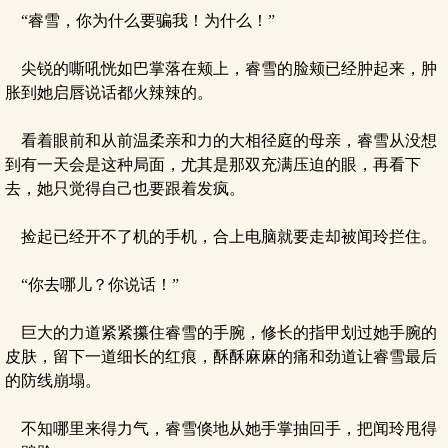
“睿雪，你为什么要骗我！为什么！”
尖锐的嘶吼恍如巴掌落在颊上，睿雪的脸颊已经肿起来，肿
胀到她启唇说话都火辣辣的。
看着眼前和从前温柔亲和力的大相径庭的母亲，睿雪从没想
到有一天会是这种局面，尤其是那双充满压迫的眼，再看下
去，她只觉得自己也要跟着发疯。
捡起已经开不了机的手机，合上电脑就要走却被闻玲拦住。
“你去哪儿？你说话！”
巨大的力道紧紧攥住睿雪的手腕，修长的指甲划过她手腕的
皮肤，留下一道细长的红痕，酥酥麻麻的痛和劲道让睿雪最后
的防线崩塌。
不知哪里来得力气，睿雪倏地从她手掌抽回手，把闻玲甩得