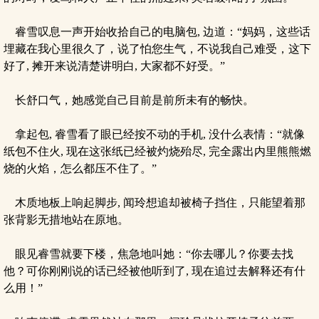
睿雪叹息一声开始收拾自己的电脑包, 边道：“妈妈，这些话
埋藏在我心里很久了，说了怕您生气，不说我自己难受，这下
好了, 摊开来说清楚讲明白, 大家都不好受。”
长舒口气，她感觉自己目前是前所未有的畅快。
拿起包, 睿雪看了眼已经按不动的手机, 没什么表情：“就像
纸包不住火, 现在这张纸已经被灼烧殆尽, 完全露出内里熊熊燃
烧的火焰，怎么都压不住了。”
木质地板上响起脚步, 闻玲想追却被椅子挡住，只能望着那
张背影无措地站在原地。
眼见睿雪就要下楼，焦急地叫她：“你去哪儿？你要去找
他？可你刚刚说的话已经被他听到了, 现在追过去解释还有什
么用！”