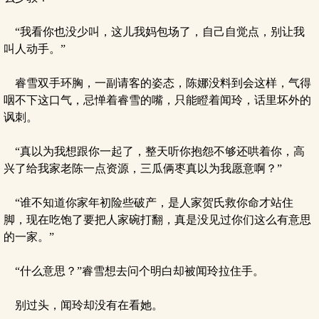
“我看你也没少叫，这儿我妈包场了，自己自觉点，别让我
叫人动手。”
睿雪双手环胸，一副请客的姿态，陈娜没料到会这样，气得
咽不下这口气，忌惮着睿雪的嘴，只能瞪着闻玲，话里坏外的
讽刺。
“真以为我想跟你一起了，整天听你抱怨不够还哄着你，高
兴了给我家老陈一点资源，三瓜俩枣真以为我愿意啊？”
“谁不知道你家年初险些破产，是人家贺氏救你命才站住
脚，现在吃饱了要把人家碗打翻，真是没见过你们这么有意思
的一家。”
“什么意思？”睿雪想去问个明白却被闻玲拉住手。
别过头，闻玲却没有在看她。