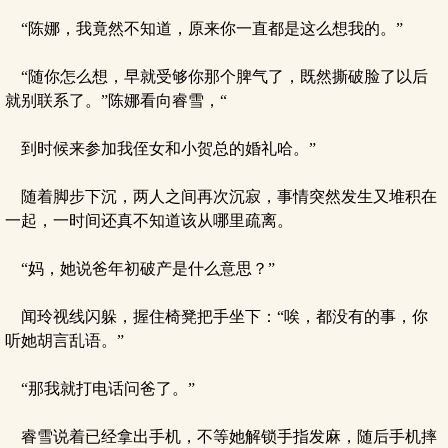
“陈娜，我竟然不知道，原来你一直都是这么想我的。”
“随你怎么想，早就受够你那个脾气了，既然撕破脸了以后
就别联系了。”陈娜看向睿雪，“
到时候来参加我侄女和小贺总的婚礼哈。”
随着脚步下沉，两人之间再次沉寂，事情突然发生又堆积在
一起，一时间还真不知道该从哪里疏离。
“妈，她说爸年初破产是什么意思？”
闻玲视线闪躲，握住椅凳把手坐下：“唉，都没有的事，你
听她胡言乱语。”
“那我就打电话问爸了。”
睿雪说着已经拿出手机，不等她解锁手指发麻，随后手机摔