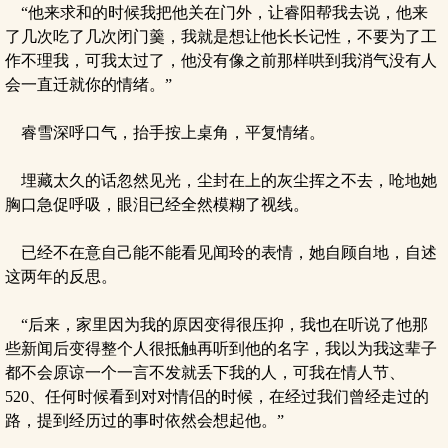
“他来求和的时候我把他关在门外，让睿阳帮我去说，他来
了几次吃了几次闭门羹，我就是想让他长长记性，不要为了工
作不理我，可我太过了，他没有像之前那样哄到我消气没有人
会一直迁就你的情绪。”
睿雪深呼口气，抬手按上桌角，平复情绪。
埋藏太久的话忽然见光，尘封在上的灰尘挥之不去，呛地她
胸口急促呼吸，眼泪已经全然模糊了视线。
已经不在意自己能不能看见闻玲的表情，她自顾自地，自述
这两年的反思。
“后来，家里因为我的原因变得很压抑，我也在听说了他那
些新闻后变得整个人很抵触再听到他的名字，我以为我这辈子
都不会原谅一个一言不发就丢下我的人，可我在情人节、
520、任何时候看到对对情侣的时候，在经过我们曾经走过的
路，提到经历过的事时依然会想起他。”