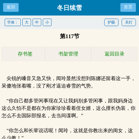
冬日续雪
返回
首页
字体：
大
中
小
护眼
关灯
第117节
存书签
书架管理
返回目录
尖锐的嗓音又急又快，闻玲显然没想到陈娜还留着这一手，
呆傻地张着嘴，没了刚才逼迫睿雪的气势。
“你自己都多管闲事现在又让我妈别多管闲事，跟我妈身边
这么久怕不是都在为你家珍珍看着侄女婿，这么擅长伪装，你
怎么不去国际部报名，去当间谍啊。”
“你怎么和长辈说话呢！闻玲，这就是你教出来的闺女，这
么少教！”