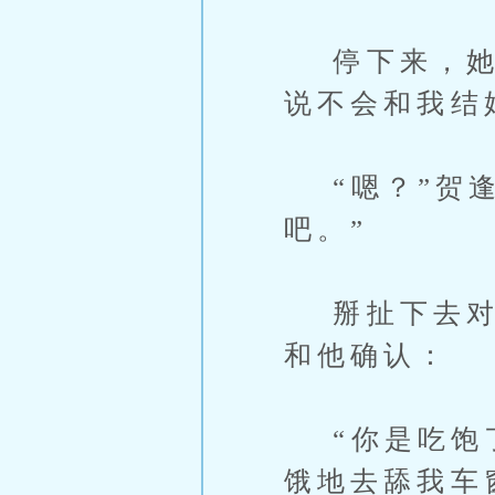
停下来，她幽
说不会和我结
“嗯？”贺逢
吧。”
掰扯下去对自
和他确认：
“你是吃饱了
饿地去舔我车