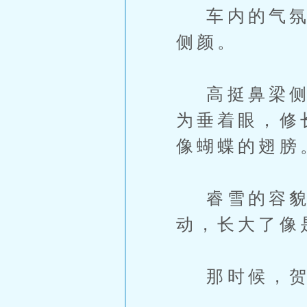
车内的气氛稍
侧颜。
高挺鼻梁侧面
为垂着眼，修
像蝴蝶的翅膀
睿雪的容貌从
动，长大了像
那时候，贺