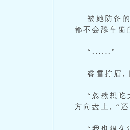
被她防备的眼
都不会舔车窗
“......”
睿雪拧眉, 
“忽然想吃大
方向盘上, “
“我也很久没