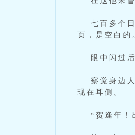
在这他未曾
七百多个日
页，是空白的
眼中闪过后
察觉身边人的
现在耳侧。
“贺逢年！出