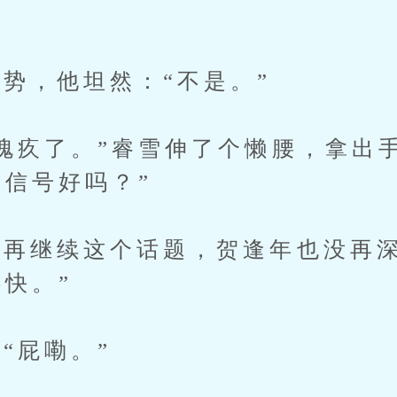
，他坦然：“不是。”
疚了。”睿雪伸了个懒腰，拿出
库信号好吗？”
再继续这个话题，贺逢年也没再
还快。”
屁嘞。”