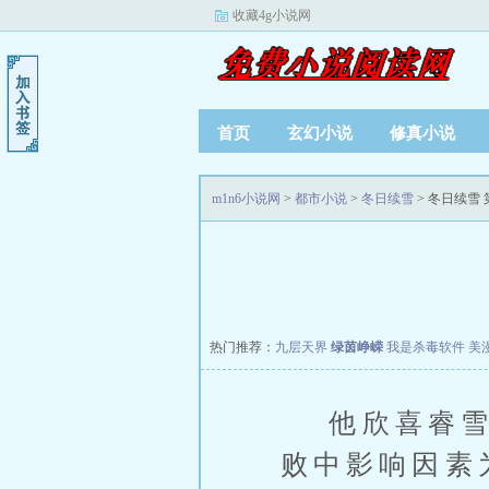
收藏4g小说网
首页
玄幻小说
修真小说
m1n6小说网
>
都市小说
>
冬日续雪
> 冬日续雪 
热门推荐：
九层天界
绿茵峥嵘
我是杀毒软件
美
他欣喜睿雪知
败中影响因素