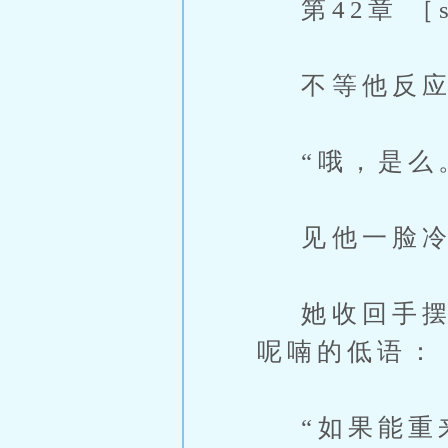
第42章 ［s
不等他反应,
“哦，是么
见他一脸冷漠
她收回手摆弄
呢喃的低语：
“如果能重来