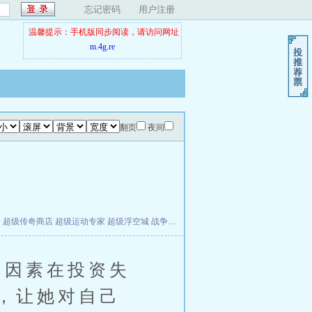
忘记密码
用户注册
温馨提示：手机版同步阅读，请访问网址
m.4g.re
翻页
夜间
夫
超级传奇商店
超级运动专家
超级浮空城
战争天堂
混元道纪
教练万岁
都市全能巨星
因素在投资失
，让她对自己