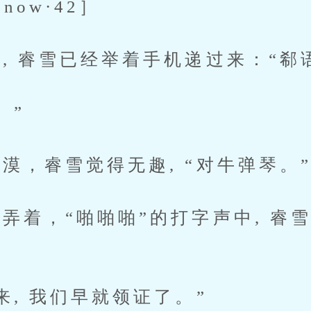
now·42］
 睿雪已经举着手机递过来：“郗
。”
，睿雪觉得无趣, “对牛弹琴。
着，“啪啪啪”的打字声中, 睿
, 我们早就领证了。”