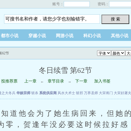
账号：
密码：
搜 索
都市小说
穿越小说
网游小说
科幻小说
其他小说
第62节
冬日续雪 第62节
投推荐票
上一章
章节目录
下一章
加入书签
←
→
漫之大冬兵
华娱宗师
斩杀
系统供应商
风水大术士
斩邪
万界圣师
大宋将门
大宋好屠
道他会为了她生病回来，但她的
为零，贺逢年没必要这时候拉好感