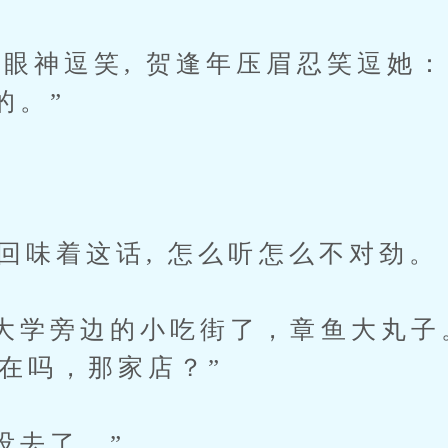
神逗笑, 贺逢年压眉忍笑逗她：“
的。”
回味着这话, 怎么听怎么不对劲。
学旁边的小吃街了，章鱼大丸子
还在吗，那家店？”
去了。”