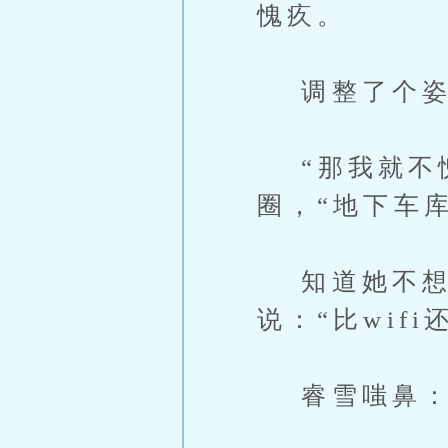
愧疚。
调整了个姿势
“那我就不愧
圈，“地下车
知道她不想
说：“比wifi
睿雪嗤鼻：“