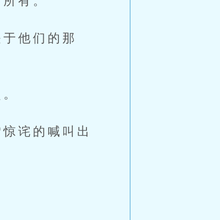
的所有。
于他们的那
点。
惊诧的喊叫出