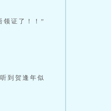
语领证了！！”
”
雪听到贺逢年似