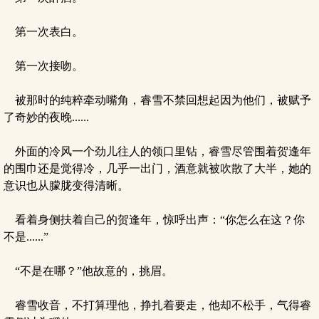
第一次表白。
第一次接吻。
被那时的纯粹牵动嘴角，睿雪不禁回想起因为他们，被赋予
了奇妙的夜晚......
外面的冷风一个劲儿往人的领口里钻，睿雪尽管围着贺逢年
的围巾还是觉得冷，几乎一出门，酒意就被吹散了大半，她的
意识也从朦胧变得清晰。
看着身侧扶着自己的贺逢年，惊呼出声：“你怎么在这？你
不是......”
“不是在哪？”他故意的，挑眉。
睿雪收音，不打算理他，挣扎着要走，他却不松手，气得睿