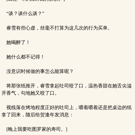
“谈？谈什么谈？”
睿雪有些心虚，丝毫不打算为这几次的行为买单。
她喝醉了！
她什么都不记得！
没意识时候做的事怎么能算呢？
将那张纸推开，睿雪拿起吐司咬了口，温热香甜在她舌尖溢
开香气，勾地她又咬了口。
视线落在烤地程度正好的吐司上，嚼着嚼着还是把桌边的纸
拿了回来，随后给贺逢年发消息：
[晚上我要吃图罗家的寿司。]