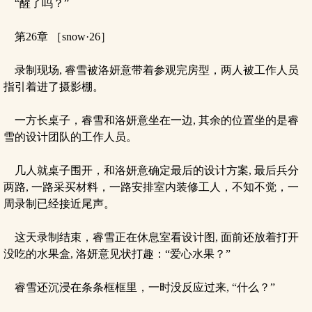
“醒了吗？”
第26章 ［snow·26］
录制现场, 睿雪被洛妍意带着参观完房型，两人被工作人员
指引着进了摄影棚。
一方长桌子，睿雪和洛妍意坐在一边, 其余的位置坐的是睿
雪的设计团队的工作人员。
几人就桌子围开，和洛妍意确定最后的设计方案, 最后兵分
两路, 一路采买材料，一路安排室内装修工人，不知不觉，一
周录制已经接近尾声。
这天录制结束，睿雪正在休息室看设计图, 面前还放着打开
没吃的水果盒, 洛妍意见状打趣：“爱心水果？”
睿雪还沉浸在条条框框里，一时没反应过来, “什么？”