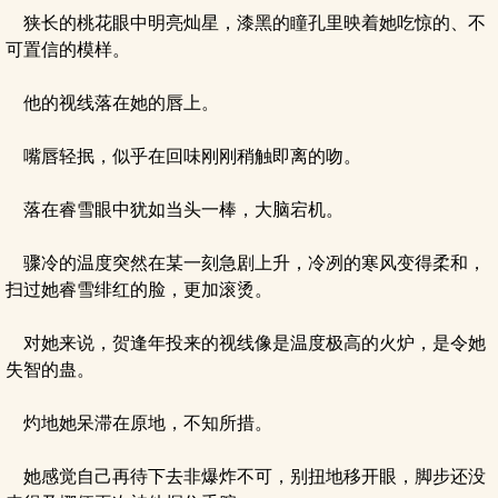
狭长的桃花眼中明亮灿星，漆黑的瞳孔里映着她吃惊的、不
可置信的模样。
他的视线落在她的唇上。
嘴唇轻抿，似乎在回味刚刚稍触即离的吻。
落在睿雪眼中犹如当头一棒，大脑宕机。
骤冷的温度突然在某一刻急剧上升，冷冽的寒风变得柔和，
扫过她睿雪绯红的脸，更加滚烫。
对她来说，贺逢年投来的视线像是温度极高的火炉，是令她
失智的蛊。
灼地她呆滞在原地，不知所措。
她感觉自己再待下去非爆炸不可，别扭地移开眼，脚步还没