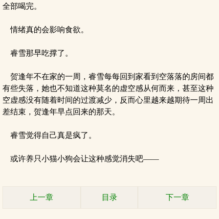
全部喝完。
情绪真的会影响食欲。
睿雪那早吃撑了。
贺逢年不在家的一周，睿雪每每回到家看到空落落的房间都
有些失落，她也不知道这种莫名的虚空感从何而来，甚至这种
空虚感没有随着时间的过渡减少，反而心里越来越期待一周出
差结束，贺逢年早点回来的那天。
睿雪觉得自己真是疯了。
或许养只小猫小狗会让这种感觉消失吧——
上一章
目录
下一章