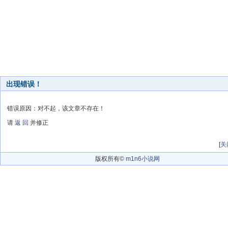
出现错误！
错误原因：对不起，该文章不存在！
请
返 回
并修正
[
关
版权所有©
m1n6小说网