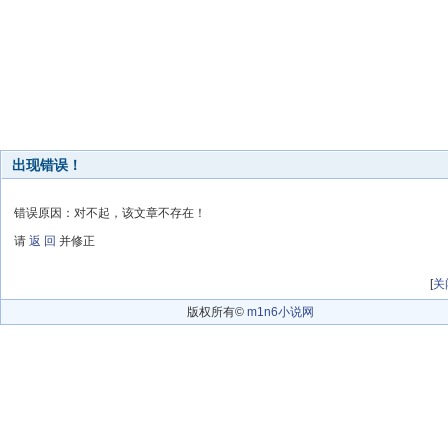
出现错误！
错误原因：对不起，该文章不存在！
请
返 回
并修正
[
关
版权所有©
m1n6小说网