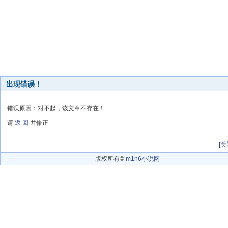
出现错误！
错误原因：对不起，该文章不存在！
请
返 回
并修正
[
关
版权所有©
m1n6小说网