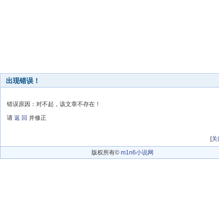
出现错误！
错误原因：对不起，该文章不存在！
请
返 回
并修正
[
关
版权所有©
m1n6小说网