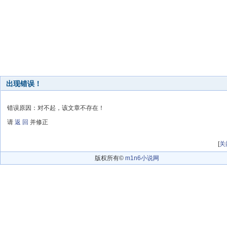
出现错误！
错误原因：对不起，该文章不存在！
请
返 回
并修正
[
关
版权所有©
m1n6小说网