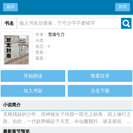
返回
首页
书名
作者：
雪满弓刀
分类：
状态：0
更新：
最新：
开始阅读
查看目录
加入书架
点击下载
小说简介
灵根残缺的少年，得神秘女子传授一部无上妖典，踏上修行之
路。自此，一代妖孽崛起于天荒，令仙魔颤抖，诸圣俯首。...
最新章节预览