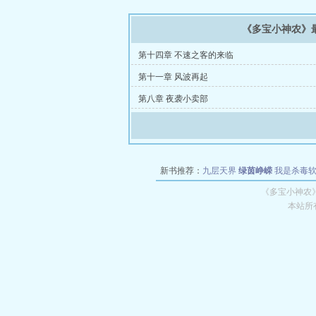
《多宝小神农》
第十四章 不速之客的来临
第十一章 风波再起
第八章 夜袭小卖部
新书推荐：
九层天界
绿茵峥嵘
我是杀毒
空城
战争天堂
混元道纪
教练万岁
都市全
《多宝小神农
本站所