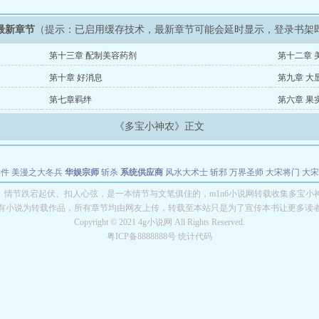
最新章节
（提示：已启用缓存技术，最新章节可能会延时显示，登录书架
第十三章 配制美容药剂
第十二章 
第十章 好消息
第九章 大
第七章羁绊
第六章 果
《多宝小神农》正文
软件
美漫之大冬兵
华娱宗师
斩杀
系统供应商
风水大术士
斩邪
万界圣师
大宋将门
大宋
能巨星
绝对交易
全职武神
位面复制大师
华娱特效大亨
原始大厨王
怪物聊天群
某美漫
》情节跌宕起伏、扣人心弦，是一本情节与文笔俱佳的，m1n6小说网转载收集多宝小
有小说为转载作品，所有章节均由网友上传，转载至本站只是为了宣传本书让更多读
长别打脸
Copyright © 2021 4g小说网 All Rights Reserved.
粤ICP备8888888号 统计代码