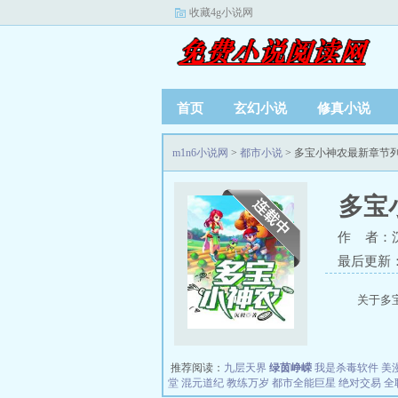
收藏4g小说网
首页
玄幻小说
修真小说
m1n6小说网
>
都市小说
> 多宝小神农最新章节
多宝
作 者：
最后更新：20
关于多
推荐阅读：
九层天界
绿茵峥嵘
我是杀毒软件
美
堂
混元道纪
教练万岁
都市全能巨星
绝对交易
全