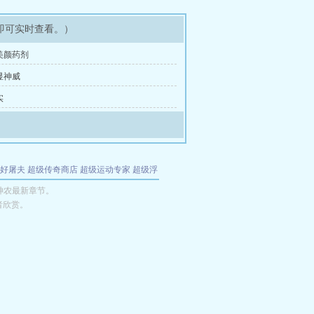
即可实时查看。）
美颜药剂
显神威
实
好屠夫
超级传奇商店
超级运动专家
超级浮
的特工
我夺舍了魔皇
都市极品医仙
九天
酋
神农最新章节。
者欣赏。