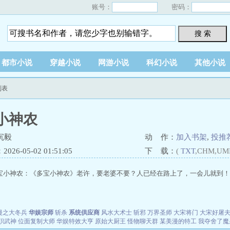
账号：
密码：
搜 索
都市小说
穿越小说
网游小说
科幻小说
其他小说
列表
小神农
沉毅
动 作：
加入书架
,
投推
26-05-02 01:51:05
下 载：
(
TXT
,CHM,UM
宝小神农：《多宝小神农》老许，要老婆不要？人已经在路上了，一会儿就到！..
漫之大冬兵
华娱宗师
斩杀
系统供应商
风水大术士
斩邪
万界圣师
大宋将门
大宋好屠
职武神
位面复制大师
华娱特效大亨
原始大厨王
怪物聊天群
某美漫的特工
我夺舍了魔