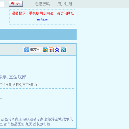
忘记密码
用户注册
温馨提示：手机版同步阅读，请访问网址
m.4g.re
荐票
,
直达底部
D,JAR,APK,HTML )
.
夫
超级传奇商店
超级运动专家
超级浮空城
战争天
皇
都市极品医仙
九天
酋长别打脸