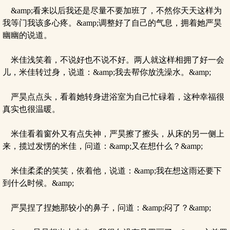
&amp;看来以后我还是尽量不要加班了，不然你天天这样为
我等门我该多心疼。&amp;调整好了自己的气息，拥着她严昊
幽幽的说道。
米佳浅笑着，不说好也不说不好。两人就这样相拥了好一会
儿，米佳转过身，说道：&amp;我去帮你放洗澡水。&amp;
严昊点点头，看着她转身进浴室为自己忙碌着，这种幸福很
真实也很温暖。
米佳看着窗外又有点失神，严昊擦了擦头，从床的另一侧上
来，揽过发愣的米佳，问道：&amp;又在想什么？&amp;
米佳柔柔的笑笑，依着他，说道：&amp;我在想这雨还要下
到什么时候。&amp;
严昊捏了捏她那较小的鼻子，问道：&amp;闷了？&amp;