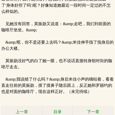
了'身体好些了吗';呢？好像知道她最近一段时间一定过的不怎
么样似的。
见她没有回答，莫振勋又说道：&amp;走吧，我们到前面的
咖啡厅坐坐。&amp;
&amp;呃，你不是还要上去吗？&amp;米佳伸手指了指身后的
办公大楼。
莫振勋没好气的白了她一眼，也不说话直接转身朝对街的咖
啡厅走去。
&amp;我说错了什么吗？&amp;身后米佳小声的嘀咕着，看着
直走往前的莫振勋，摸了摸鼻子随后跟上，反正她和罗丽约的
也是对面的咖啡厅，现在这样正好。（未完待续）
上一章
目录
下一章