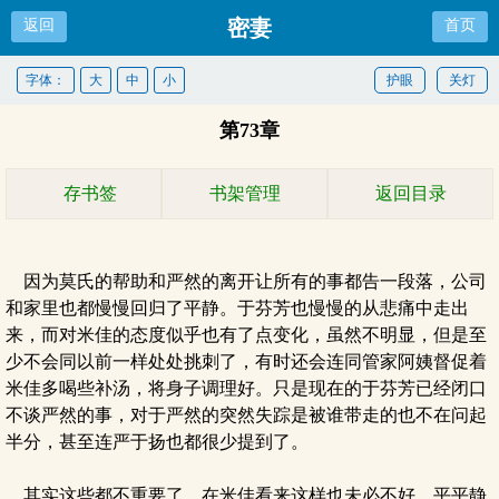
密妻
返回
首页
字体：
大
中
小
护眼
关灯
第73章
存书签
书架管理
返回目录
因为莫氏的帮助和严然的离开让所有的事都告一段落，公司
和家里也都慢慢回归了平静。于芬芳也慢慢的从悲痛中走出
来，而对米佳的态度似乎也有了点变化，虽然不明显，但是至
少不会同以前一样处处挑刺了，有时还会连同管家阿姨督促着
米佳多喝些补汤，将身子调理好。只是现在的于芬芳已经闭口
不谈严然的事，对于严然的突然失踪是被谁带走的也不在问起
半分，甚至连严于扬也都很少提到了。
其实这些都不重要了，在米佳看来这样也未必不好，平平静