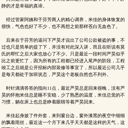
静的才是幸福的真谛。
经过管家阿姨和于芬芳两人的精心调养，米佳的身体恢复的
很快，气色也好了不少，也不再想之前那样苍白无血色了。
后来在于芬芳的逼问下严昊才说出了公司公款被盗的事，不
过也只是简单的提了下，并没有对此深入讲，而且在听说有莫
氏的帮忙之后大家也放心了不少。只是最近一段时间严昊似乎
比之前更忙了，因为所有的工程都已经进入尾声的阶段，工程
竣工之后就是公开招标内部装修等事宜了，所以最近公司几乎
是每天都处于加班状态，严昊这个老板自然也不列外。
时针滴滴答答的指向11点，最近严昊总是回来很晚，没有严
昊的怀抱米佳总是睡不安稳，少了熟悉的温度，米佳总觉的不
习惯，躺在床上也总是睁着眼睛等着严昊回来。
米佳起身披了件外套，来到窗台边，窗外漆黑的夜空中细细
的飘着雨丝，最近这一个月下来几乎天天都是这样的天气，这