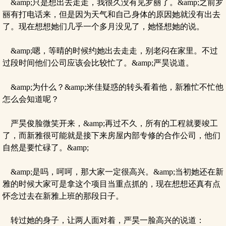
&amp;只是想出去走走，我很久没有见罗丽了。&amp;之前罗
丽有打电话来，但是因为天气和自己身体的原因她就没有出去
了。现在想想她们几乎一个多月没见了，她怪想她的说。
&amp;嗯，等晴的时候约她出去走走，别老闷在家里。不过
过段时间他们公司应该会比较忙了。&amp;严昊说道。
&amp;为什么？&amp;米佳疑惑的转头看着他，新雅忙不忙他
怎么会知道呢？
严昊俊脸微笑开来，&amp;再过不久，所有的工程就要竣工
了，而新雅很可能就是接下来房屋内部专修的合作公司，他们
自然是要忙碌了。&amp;
&amp;是吗，呵呵，那大家一定很高兴。&amp;当初她还在新
雅的时候大家可是拿这个项目当重点抓的，现在想想还真有点
怀念过去在新雅上班的那段日子。
转过她的身子，让两人面对着，严昊一脸高兴的说道：