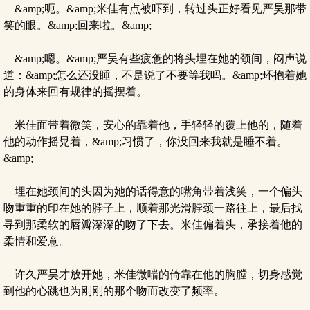
&amp;呃。&amp;米佳有点被吓到，转过头正好看见严昊那带
笑的眼。&amp;回来啦。&amp;
&amp;嗯。&amp;严昊有些疲惫的将头埋在她的颈间，闷声说
道：&amp;怎么还没睡，不是说了不要等我吗。&amp;环抱着她
的身体来回有规律的摇摆着。
米佳面带着微笑，安心的靠着他，手轻轻的覆上他的，随着
他的动作摇晃着，&amp;习惯了，你没回来我就是睡不着。
&amp;
埋在她颈间的头因为她的话得意的嘴角带着浅笑，一个偏头
吻重重的印在她的脖子上，顺着那光滑脖颈一路往上，最后找
寻到那柔软的唇瓣深深的吻了下去。米佳偏着头，承接着他的
柔情和爱意。
许久严昊才放开她，米佳微喘的倚靠在他的胸膛，切身感觉
到他的心跳也为刚刚的那个吻而改变了频率。