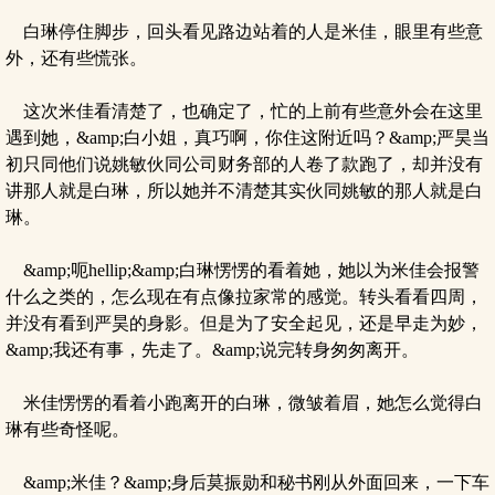
白琳停住脚步，回头看见路边站着的人是米佳，眼里有些意
外，还有些慌张。
这次米佳看清楚了，也确定了，忙的上前有些意外会在这里
遇到她，&amp;白小姐，真巧啊，你住这附近吗？&amp;严昊当
初只同他们说姚敏伙同公司财务部的人卷了款跑了，却并没有
讲那人就是白琳，所以她并不清楚其实伙同姚敏的那人就是白
琳。
&amp;呃hellip;&amp;白琳愣愣的看着她，她以为米佳会报警
什么之类的，怎么现在有点像拉家常的感觉。转头看看四周，
并没有看到严昊的身影。但是为了安全起见，还是早走为妙，
&amp;我还有事，先走了。&amp;说完转身匆匆离开。
米佳愣愣的看着小跑离开的白琳，微皱着眉，她怎么觉得白
琳有些奇怪呢。
&amp;米佳？&amp;身后莫振勋和秘书刚从外面回来，一下车