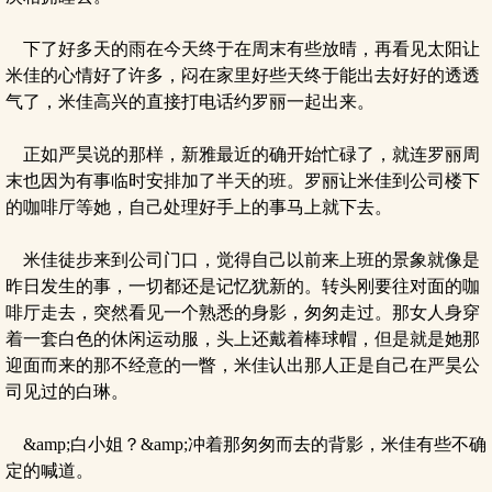
下了好多天的雨在今天终于在周末有些放晴，再看见太阳让
米佳的心情好了许多，闷在家里好些天终于能出去好好的透透
气了，米佳高兴的直接打电话约罗丽一起出来。
正如严昊说的那样，新雅最近的确开始忙碌了，就连罗丽周
末也因为有事临时安排加了半天的班。罗丽让米佳到公司楼下
的咖啡厅等她，自己处理好手上的事马上就下去。
米佳徒步来到公司门口，觉得自己以前来上班的景象就像是
昨日发生的事，一切都还是记忆犹新的。转头刚要往对面的咖
啡厅走去，突然看见一个熟悉的身影，匆匆走过。那女人身穿
着一套白色的休闲运动服，头上还戴着棒球帽，但是就是她那
迎面而来的那不经意的一瞥，米佳认出那人正是自己在严昊公
司见过的白琳。
&amp;白小姐？&amp;冲着那匆匆而去的背影，米佳有些不确
定的喊道。