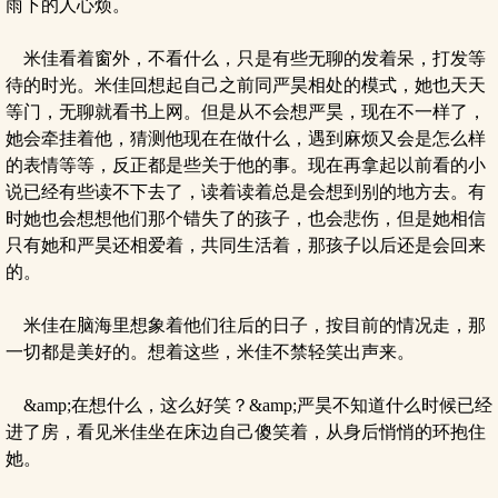
雨下的人心烦。
米佳看着窗外，不看什么，只是有些无聊的发着呆，打发等
待的时光。米佳回想起自己之前同严昊相处的模式，她也天天
等门，无聊就看书上网。但是从不会想严昊，现在不一样了，
她会牵挂着他，猜测他现在在做什么，遇到麻烦又会是怎么样
的表情等等，反正都是些关于他的事。现在再拿起以前看的小
说已经有些读不下去了，读着读着总是会想到别的地方去。有
时她也会想想他们那个错失了的孩子，也会悲伤，但是她相信
只有她和严昊还相爱着，共同生活着，那孩子以后还是会回来
的。
米佳在脑海里想象着他们往后的日子，按目前的情况走，那
一切都是美好的。想着这些，米佳不禁轻笑出声来。
&amp;在想什么，这么好笑？&amp;严昊不知道什么时候已经
进了房，看见米佳坐在床边自己傻笑着，从身后悄悄的环抱住
她。