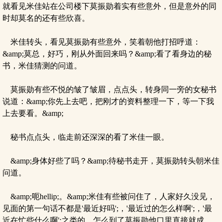
就看见米佳站在公司楼下莫振勋着实有些意外，但是意外的同
时却莫名的还有些欣喜。
米佳转头，看见莫振勋有些意外，笑着朝他打招呼道：
&amp;莫总，好巧，刚从外面回来吗？&amp;看了看身边的秘
书，米佳猜测的问道。
莫振勋有些不悦的皱了皱眉，点点头，转身同一旁的女秘书
说道：&amp;你先上去吧，把刚才的资料整理一下，等一下我
上去要看。&amp;
秘书点点头，临走前还深深的看了米佳一眼。
&amp;身体好些了吗？&amp;待秘书走开，莫振勋转头朝米佳
问道。
&amp;呃hellip;。&amp;米佳有些被问住了，人家好久没见，
见面的第一句话不都是'最近好吗';，'最近过的怎么样啊';，'最
近在忙些什么啊';之类的，怎么到了莫振勋他口里直接就成