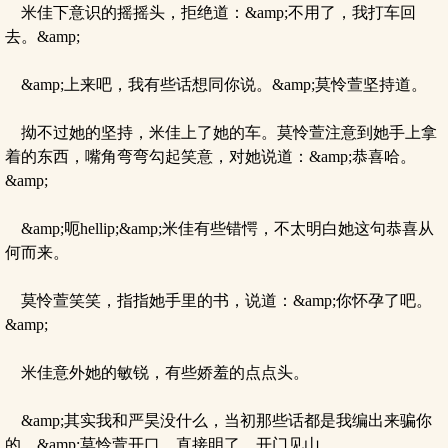
米佳下意识的摇摇头，拒绝道：&amp;不用了，我打车回
去。&amp;
&amp;上来吧，我有些话想同你说。&amp;莫怜萱坚持道。
拗不过她的坚持，米佳上了她的车。莫怜萱注意到她手上拿
着的东西，嘴角弯弯勾起笑意，对她说道：&amp;恭喜哈。
&amp;
&amp;呃hellip;&amp;米佳有些错愕，不太明白她这句恭喜从
何而来。
莫怜萱笑笑，指指她手里的书，说道：&amp;你怀孕了吧。
&amp;
米佳意外她的敏锐，有些娇羞的点点头。
&amp;其实我和严昊没什么，当初那些话都是我编出来骗你
的。&amp;莫怜萱开口，直接明了，开门见山。