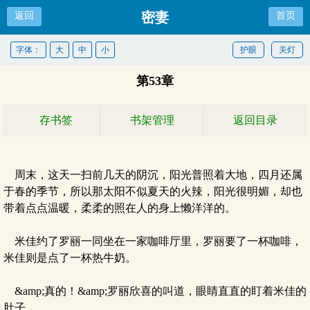
密妻
返回
首页
字体：
大
中
小
护眼
关灯
第53章
存书签
书架管理
返回目录
周末，这天一扫前几天的阴沉，阳光普照着大地，四月还属
于春的季节，所以那太阳不似夏天的火辣，阳光很明媚，却也
带着点点温暖，柔柔的照在人的身上懒洋洋的。
米佳约了罗丽一同坐在一家咖啡厅里，罗丽要了一杯咖啡，
米佳则是点了一杯热牛奶。
&amp;真的！&amp;罗丽欣喜的叫道，眼睛直直的盯着米佳的
肚子。