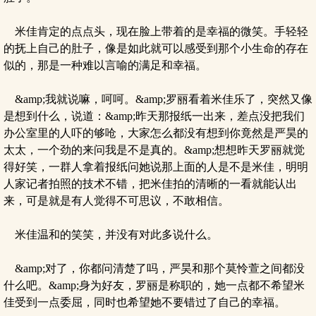
米佳肯定的点点头，现在脸上带着的是幸福的微笑。手轻轻
的抚上自己的肚子，像是如此就可以感受到那个小生命的存在
似的，那是一种难以言喻的满足和幸福。
&amp;我就说嘛，呵呵。&amp;罗丽看着米佳乐了，突然又像
是想到什么，说道：&amp;昨天那报纸一出来，差点没把我们
办公室里的人吓的够呛，大家怎么都没有想到你竟然是严昊的
太太，一个劲的来问我是不是真的。&amp;想想昨天罗丽就觉
得好笑，一群人拿着报纸问她说那上面的人是不是米佳，明明
人家记者拍照的技术不错，把米佳拍的清晰的一看就能认出
来，可是就是有人觉得不可思议，不敢相信。
米佳温和的笑笑，并没有对此多说什么。
&amp;对了，你都问清楚了吗，严昊和那个莫怜萱之间都没
什么吧。&amp;身为好友，罗丽是称职的，她一点都不希望米
佳受到一点委屈，同时也希望她不要错过了自己的幸福。