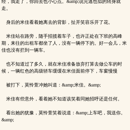
经，我走了，你回去也小心点。&amp;说完逃也似的转身就
走。
身后的米佳看着她离去的背影，扯开笑容乐开了花。
米佳站在路旁，随手招揽着车子，也许正处在下班的高峰
期，来往的出租车都坐了人，没有一辆停下的。好一会儿，米
佳也没有拦到一辆车。
也不知道过了多久，就在米佳准备放弃打算去做公车的时
候，一辆红色的高级轿车缓缓在米佳面前停下，车窗慢慢
被打下，莫怜萱冲她叫道：&amp;米佳。&amp;
米佳有些意外，看着她不知道该笑着同她招呼还是任何。
看出她的犹豫，莫怜萱笑着说道：&amp;上车吧，我送你。
&amp;