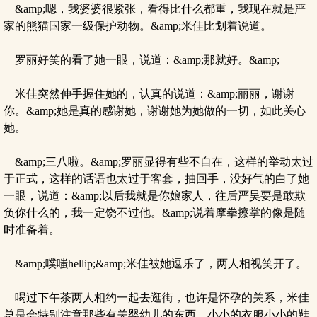
&amp;嗯，我婆婆很紧张，看得比什么都重，我现在就是严
家的熊猫国家一级保护动物。&amp;米佳比划着说道。
罗丽好笑的看了她一眼，说道：&amp;那就好。&amp;
米佳突然伸手握住她的，认真的说道：&amp;丽丽，谢谢
你。&amp;她是真的感谢她，谢谢她为她做的一切，如此关心
她。
&amp;三八啦。&amp;罗丽显得有些不自在，这样的举动太过
于正式，这样的话语也太过于客套，抽回手，没好气的白了她
一眼，说道：&amp;以后我就是你娘家人，往后严昊要是敢欺
负你什么的，我一定饶不过他。&amp;说着摩拳擦掌的像是随
时准备着。
&amp;噗嗤hellip;&amp;米佳被她逗乐了，两人相视笑开了。
喝过下午茶两人相约一起去逛街，也许是怀孕的关系，米佳
总是会特别注意那些有关婴幼儿的东西，小小的衣服小小的鞋