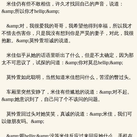
米佳仍有些不敢相信，许久才找回自己的声音，说道：
&amp;所以你才hellip;&amp;
&amp;对，我很爱我的哥哥，我希望他得到幸福，所以我才
不惜去伤害你，只是我没有想到你是严昊的妻子，对此，我很
抱歉。&amp;莫怜萱坦诚的说道。
米佳似乎从她的话语里听出了什么，但是不太确定，因为那
太不可思议了，试探的问道：&amp;你对莫总hellip;&amp;
莫怜萱如此聪明，当然知道米佳想问什么，苦涩的瞥过头。
车厢里突然安静了，米佳有些尴尬的说道：&amp;对不起。
&amp;她意识到了，自己问了个不该问的问题。
莫怜萱回过头对她笑笑，真诚的说道：&amp;米佳，我们可
以做朋友吗。&amp;
&amp;呃hellip;&amp;没等米佳反应过来回应她什么，手机在