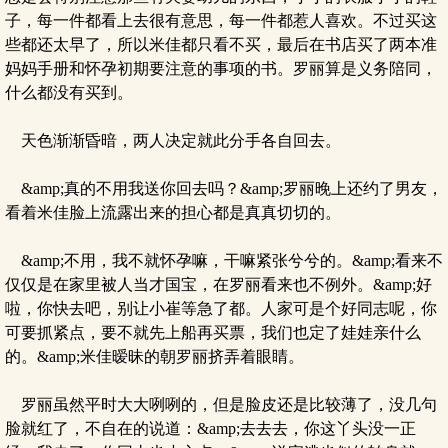
子，每一件都看上去很有意思，每一件都惹人喜欢。不过买这
些都还太早了，所以米佳都只看不买，最后在书店买了两本准
妈妈手册和怀孕初期要注意的事项的书。罗丽算是义务陪同，
什么都没有买到。
天色渐渐昏暗，两人决定就此分手各自回去。
&amp;真的不用我送你回去吗？&amp;罗丽晚上还约了男友，
看着米佳脸上流露出来的担心都是真真切切的。
&amp;不用，我不就怀孕嘛，干嘛紧张兮兮的。&amp;看来不
仅仅是在家里被人当才国宝，在罗丽看来也不例外。&amp;好
啦，你快去吧，别让小崔等急了都。人家可是个好同志呢，你
可要抓紧点，要不就先上船再买票，我们也定了娃娃亲什么
的。&amp;米佳暧昧的朝罗丽挤弄着眼睛。
罗丽虽然平时大大咧咧的，但是脸皮还是比较薄了，没几句
脸就红了，不自在的说道：&amp;去去去，你这丫头没一正