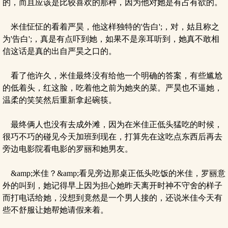
的，而且应该是比较喜欢的那种，因为他对她是有占有欲的。
米佳怔怔的看着严昊，他这样独特的'告白';，对，姑且称之
为'告白';，真是有点吓到她，如果不是亲耳听到，她真不敢相
信这话是真的出自严昊之口的。
看了他许久，米佳最终没有给他一个明确的答案，有些尴尬
的低着头，红这脸，吃着他之前为她夹的菜。严昊也不逼她，
温柔的笑笑然后重新拿起碗筷。
最终俩人也没有去成外滩，因为在米佳正低头猛吃的时候，
很巧不巧的碰见今天加班到现在，打算先在这吃点东西后再去
旁边电影院看电影的罗丽和她男友。
&amp;米佳？&amp;看见旁边那桌正低头吃饭的米佳，罗丽意
外的叫到，她记得早上因为担心她昨天离开时神不守舍的样子
而打电话给她，没想到竟然是一个男人接的，还说米佳今天有
些不舒服让她帮她请假来着。