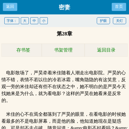
密妻
返回
首页
字体：
大
中
小
护眼
关灯
第28章
存书签
书架管理
返回目录
电影散场了，严昊牵着米佳随着人潮走出电影院。严昊的心
情不错，表情不若以往的冷若冰霜，嘴角隐隐的有这笑意，反
观一旁的米佳却还有些不在状态之中，她不明白的是严昊今天
找她来是为什么，就为看电影？这样的严昊在她看来是反常
的。
米佳的心不在焉全都落到了严昊的眼里，在看电影的时候她
看最多的不是电影屏幕，而是他的脸，他知道她现在是疑惑
的，可是却不去点破，随意问道：&amp;电影不好看吗？&amp;