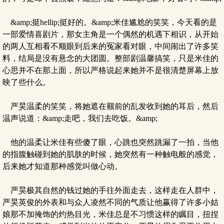
&amp;挺hellip;挺好的。&amp;米佳尴尬的笑笑，今天看的是
一部爱情喜剧片，那女主角是一个偶然的机遇下相识，从开始
的两人互相看不顺眼到后来的冤家看对眼，中间闹出了许多笑
料，结局是没有悬念的大团圆。整部剧温馨搞笑，只是米佳的
心思并不在那上面，所以严格说起来她并不是很清楚屏幕上放
映了些什么。
严昊温柔的笑笑，将她遮在额前的乱发收到她的耳后，然后
温声说道：&amp;走吧，我们去吃饭。&amp;
他的温柔让米佳有些傻了眼，心跳也突然跳漏了一拍，当他
的指腹触碰到她的肌肤的时候，她突然有一种触电般的感觉，
后来她才知道那种感觉叫做心动。
严昊极其自然的钱过她的手往外面走去，这样走在人群中，
严昊英俊的外表和与众人凌然不同的气质让他赢得了许多小姑
娘那不加掩饰的灼热目光，米佳总是不习惯这样的瞩目，扭捏