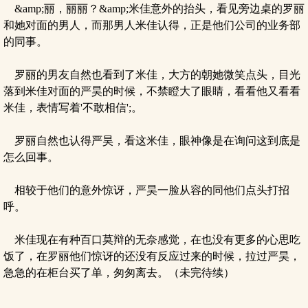
&amp;丽，丽丽？&amp;米佳意外的抬头，看见旁边桌的罗丽
和她对面的男人，而那男人米佳认得，正是他们公司的业务部
的同事。
罗丽的男友自然也看到了米佳，大方的朝她微笑点头，目光
落到米佳对面的严昊的时候，不禁瞪大了眼睛，看看他又看看
米佳，表情写着'不敢相信';。
罗丽自然也认得严昊，看这米佳，眼神像是在询问这到底是
怎么回事。
相较于他们的意外惊讶，严昊一脸从容的同他们点头打招
呼。
米佳现在有种百口莫辩的无奈感觉，在也没有更多的心思吃
饭了，在罗丽他们惊讶的还没有反应过来的时候，拉过严昊，
急急的在柜台买了单，匆匆离去。（未完待续）