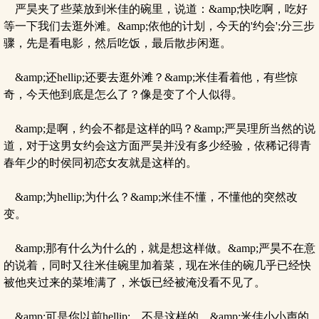
严昊夹了些菜放到米佳的碗里，说道：&amp;快吃啊，吃好
等一下我们去逛外滩。&amp;依他的计划，今天的'约会';分三步
骤，先是看电影，然后吃饭，最后散步闲逛。
&amp;还hellip;还要去逛外滩？&amp;米佳看着他，有些惊
奇，今天他到底是怎么了？像是变了个人似得。
&amp;是啊，约会不都是这样的吗？&amp;严昊理所当然的说
道，对于这男女约会这方面严昊并没有多少经验，依稀记得青
春年少的时侯同初恋女友就是这样的。
&amp;为hellip;为什么？&amp;米佳不懂，不懂他的突然改
变。
&amp;那有什么为什么的，就是想这样做。&amp;严昊不在意
的说着，同时又往米佳碗里加着菜，现在米佳的碗几乎已经快
被他夹过来的菜堆满了，米饭已经被淹没看不见了。
&amp;可是你以前hellip;。不是这样的。&amp;米佳小小声的