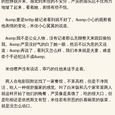
的想挣脱开来。感觉到米佳的不安分，严昊的眉头忍不住用力
地皱了起来，看着她，表情有些不悦。
&amp;要是hellip;被记者看到就不好了。&amp;小心的观察着
他表情的变化，米佳小心翼翼的说道。
&amp;我不是公众人物，没有记者那么无聊整天来跟踪偷拍
我。&amp;严昊没好气的白了她一眼，然后不以为意的又说
道：&amp;再说了，看到又怎么样，我们本来就是夫妻，难道
牵个手还犯法不成&amp;
米佳噤声没有说话，乖巧的任他来这手走着。
两人在电影院附近找了一家餐馆，不算高档，但是干净简
洁，给人一种很舒服家的感觉。叫了白米饭和几个家常菜两人
就这样开始了他们的晚餐，严昊像是真饿了，吃的很大口，但
是吃相还是依然斯文有型，米佳若有所思的扒着碗里的饭菜，
就是没怎么动口。