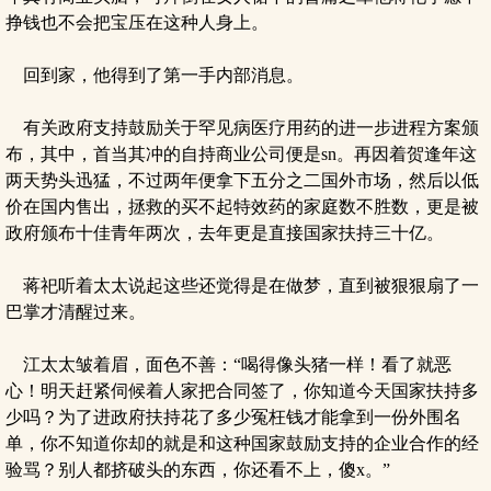
挣钱也不会把宝压在这种人身上。
回到家，他得到了第一手内部消息。
有关政府支持鼓励关于罕见病医疗用药的进一步进程方案颁
布，其中，首当其冲的自持商业公司便是sn。再因着贺逢年这
两天势头迅猛，不过两年便拿下五分之二国外市场，然后以低
价在国内售出，拯救的买不起特效药的家庭数不胜数，更是被
政府颁布十佳青年两次，去年更是直接国家扶持三十亿。
蒋祀听着太太说起这些还觉得是在做梦，直到被狠狠扇了一
巴掌才清醒过来。
江太太皱着眉，面色不善：“喝得像头猪一样！看了就恶
心！明天赶紧伺候着人家把合同签了，你知道今天国家扶持多
少吗？为了进政府扶持花了多少冤枉钱才能拿到一份外围名
单，你不知道你却的就是和这种国家鼓励支持的企业合作的经
验骂？别人都挤破头的东西，你还看不上，傻x。”