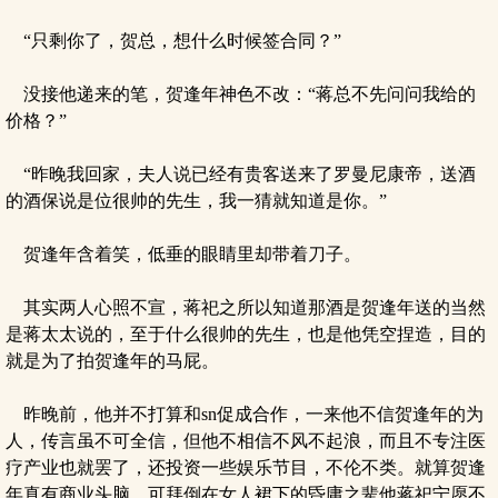
“只剩你了，贺总，想什么时候签合同？”
没接他递来的笔，贺逢年神色不改：“蒋总不先问问我给的
价格？”
“昨晚我回家，夫人说已经有贵客送来了罗曼尼康帝，送酒
的酒保说是位很帅的先生，我一猜就知道是你。”
贺逢年含着笑，低垂的眼睛里却带着刀子。
其实两人心照不宣，蒋祀之所以知道那酒是贺逢年送的当然
是蒋太太说的，至于什么很帅的先生，也是他凭空捏造，目的
就是为了拍贺逢年的马屁。
昨晚前，他并不打算和sn促成合作，一来他不信贺逢年的为
人，传言虽不可全信，但他不相信不风不起浪，而且不专注医
疗产业也就罢了，还投资一些娱乐节目，不伦不类。就算贺逢
年真有商业头脑，可拜倒在女人裙下的昏庸之辈他蒋祀宁愿不