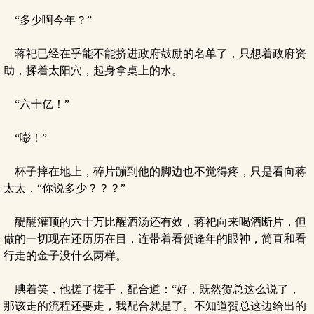
“多少啊今年？”
蒋祀已经在乎能不能挤进政府鼓励的名单了，只想着政府资
助，揉着太阳穴，起身拿桌上的水。
“六十亿！”
“嘭！”
杯子摔在地上，碎片蹦到他的脚边也不觉得疼，只是看向蒋
太太，“你说多少？？？”
醍醐灌顶的六十万比醒酒汤还有效，蒋祀向来喝酒断片，但
做的一切现在还历历在目，连带着看贺逢年的眼神，简直和看
行走的金子没什么两样。
腆着笑，他搓了搓手，配合道：“好，既然贺总这么说了，
那该走的流程还要走，我配合就是了。不知道贺总这边给出的