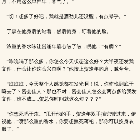
月，不用这么早拜年，客气了。”
“切！想多了好吧，我就是酒劲儿还没醒，有点晕乎。”
于森在他身后的站着，然后俯身，盯着他的脸。
浓重的香水味让贺逢年眉心皱了皱，睨他：“有病？”
“昨晚喝了那么多，你怎么今天状态这么好？大半夜还发我
文件，什么让你这么兴奋啊？”他按上贺逢年的肩，贼兮兮。
“瞧瞧瞧，今天整个人感觉都在发光啊！说，你昨晚到底干
嘛去了？密会佳人？那也不对，密会佳人怎么会两点多给我发
文件，难不成......贺总你时间就这么短？？？”
“你想死吗于森。”甩开他的手，贺逢年双手插兜转过来，俯
视他，“喷那么重的香水，你要想熏死蒋祀，那你可以换身衣
服了。”