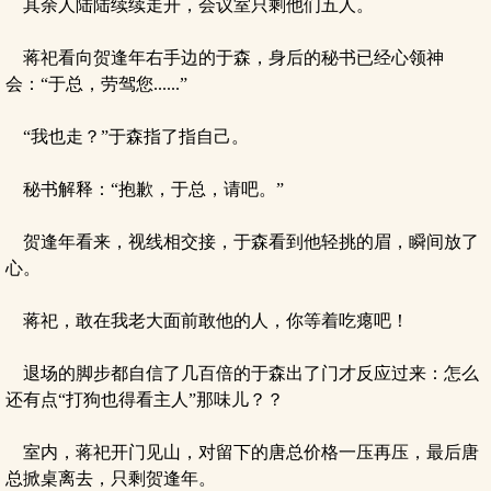
其余人陆陆续续走开，会议室只剩他们五人。
蒋祀看向贺逢年右手边的于森，身后的秘书已经心领神
会：“于总，劳驾您......”
“我也走？”于森指了指自己。
秘书解释：“抱歉，于总，请吧。”
贺逢年看来，视线相交接，于森看到他轻挑的眉，瞬间放了
心。
蒋祀，敢在我老大面前敢他的人，你等着吃瘪吧！
退场的脚步都自信了几百倍的于森出了门才反应过来：怎么
还有点“打狗也得看主人”那味儿？？
室内，蒋祀开门见山，对留下的唐总价格一压再压，最后唐
总掀桌离去，只剩贺逢年。