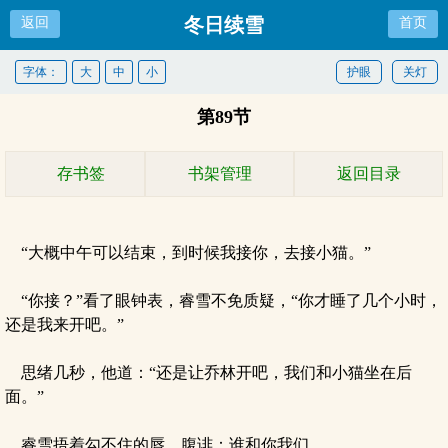
冬日续雪
返回
首页
字体：
大
中
小
护眼
关灯
第89节
存书签
书架管理
返回目录
“大概中午可以结束，到时候我接你，去接小猫。”
“你接？”看了眼钟表，睿雪不免质疑，“你才睡了几个小时，
还是我来开吧。”
思绪几秒，他道：“还是让乔林开吧，我们和小猫坐在后
面。”
睿雪捂着勾不住的唇，腹诽：谁和你我们。