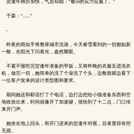
贺逢年脚步加快，气息却稳：“被sn的实力征服了。”
于森：“......”
-
昨夜的雨似乎将整座城市洗涤，今天睿雪看到的一切都如新
一般，在阳光下闪着光，盎然耀眼。
不紧不慢吃完贺逢年准备的早饭，又将昨晚的衣服丢进洗衣
机，做完一切，她简单的洗了个澡洗了个头，边敷面膜边看下
一位客户发来的设计类型图和要求。
期间她还和郗语打了个电话，边打边把给小猫准备东西和空
地收拾出来，时间就像开了加速键，很快到了十二点，门口传
来开门声。
她坐在地上回头，和开门进来的贺逢年对视，后者显得有些
无措。