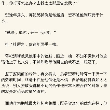
作，你打算怎么办？去我太太那里告发我？”
贺逢年摇头，蒋祀见状倒是皱起眉，想不通他到底要干什
么。
“就是，单纯，开一下玩笑。”
扯了扯唇角，贺逢年两手一摊。
蒋祀清晰瞧见他眼中的狡黠，眼皮一抽，不知不觉惊对他这
话信上了七八分，不然昨晚等他回去的就不是一瓶酒了。
擦了擦额前的冷汗，再次看去，后者望着时钟有一下没一下
的数着时间，丝毫不在意他信还是不信，自洽地仿佛真如太太
所说，别人挤破头都抢不到的合作他根本不差合作的对象，差
的就是对药品质量的管控。
而他作为鹏城最大的药商集团，既是贺逢年的优先选择，但