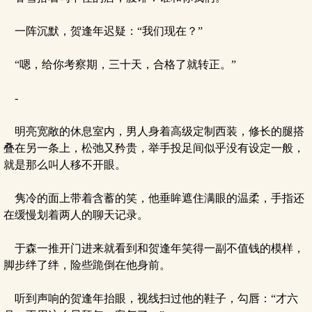
一阵沉默，贺逢年迟疑：“我们现在？”
“嗯，给你考察期，三十天，合格了就转正。”
-
明亮宽敞的休息室内，男人身着高级定制西装，修长的腿搭
叠在另一条上，松弛又矜贵，举手投足间似乎没有设定一般，
就是那么叫人移不开眼。
隽冷的面上带着含蓄的笑，他垂眸遮住满眼的温柔，手指还
在缓慢划着两人的聊天记录。
于森一推开门进来就看到和贺逢年笑得一副不值钱的模样，
脚步绊了绊，险些跪倒在他身前。
听到声响的贺逢年抬眼，视线扫过他的鞋子，勾唇：“才六