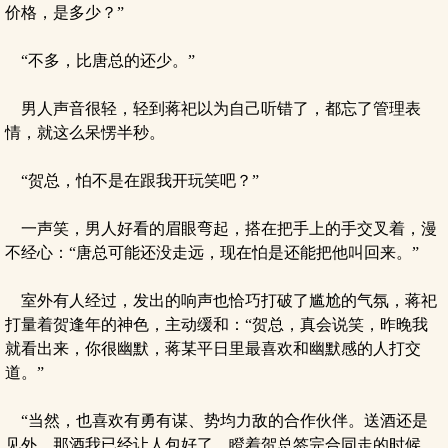
价格，是多少？”
“不多，比唐总的还少。”
男人声音很轻，轻到蒋祀以为自己听错了，都忘了管理表
情，就这么呆愣半秒。
“贺总，怕不是在跟我开玩笑吧？”
一声笑，男人好看的眉眼弯起，搭在把手上的手交叉着，漫
不经心：“唐总可能还没走远，现在怕是还能把他叫回来。”
室外有人经过，发出的响声也恰巧打破了尴尬的气氛，蒋祀
打量着贺逢年的神色，主动缓和：“贺总，真会说笑，昨晚我
就看出来，你很幽默，蒋某平日里最喜欢和幽默感的人打交
道。”
“当然，也喜欢有勇有谋、势均力敌的合作伙伴。送酒还是
见外，那酒我已经让人包好了，瞪着贺总签完合同走的时候，