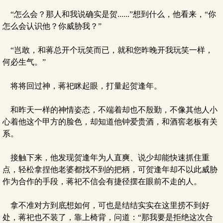
“怎么会？那人和我说确实是贺......”想到什么，他看来，“你
怎么会认识他？你威胁我？”
“岂敢，和蒋总开个玩笑而已，就和您昨晚开我玩笑一样，
何必生气。”
将将回过神，蒋祀眯起眼，打量起贺逢年。
和昨天一样的神情姿态，不端着却也不殷勤，不像其他人小
心着他这个甲方的脸色，却知道他钟爱贵酒，和酒窖老板有关
系。
接触下来，他发现贺逢年为人直爽、说少却能快速抓住重
点，轻松拿捏他老婆都找不到的把柄，可贺逢年却不以此威胁
作为合作的手段，蒋祀不信会有捷径摆在眼前不走的人。
拿不准对方到底想如何，可也是结结实实在这里捞不到好
处，蒋祀也不装了，靠上椅背，问道：“那我要是拒绝这次合